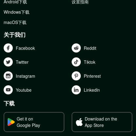
Android下载
设置指南
Windows下载
macOS下载
关于我们
Facebook
Reddit
Twitter
Tiktok
Instagram
Pinterest
Youtube
Linkedln
下载
Get it on
Download on the
Google Play
App Store